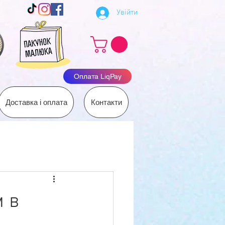
Увійти
Оплата LiqPay
Доставка і оплата
Контакти
м в