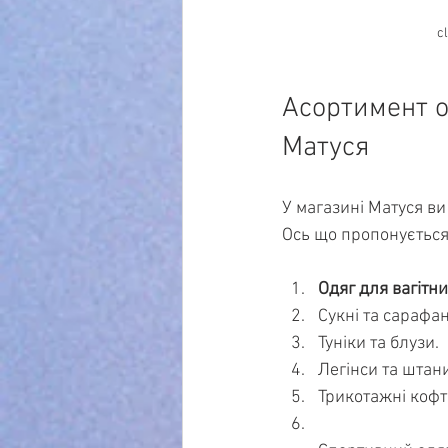
c
Асортимент од
Матуся
У магазині Матуся ви
Ось що пропонується
Одяг для вагітни
Сукні та сарафан
Туніки та блузи.
Легінси та штан
Трикотажні кофт