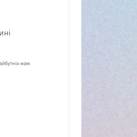
ині 
йбутніх мам. 