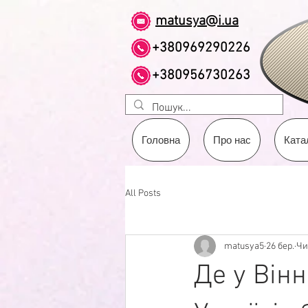
matusya@i.ua
+380969290226
+380956730263
Головна
Про нас
Ката
All Posts
matusya5
26 бер.
Чи
Де у Вінн