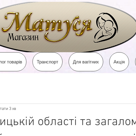
лог товарів
Транспорт
Для вагітних
Акція
тати 3 хв
ицькій області та загало