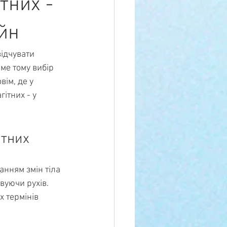
тних -
йн
відчувати 
ме тому вибір 
вім, де у 
ітних - у 
ітних
анням змін тіла 
вуючи рухів. 
 термінів 