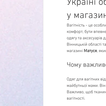
Україні о
у магази
Вагітність - це особл
комфорт, бути впевне
одягу та аксесуарів д
Вінницькій області та
магазині 
Матуся
, як
Чому важливо
Одяг для вагітних ві
майбутньої мами. Він
Важливо, щоб тканин
вагітності.