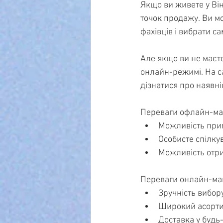
Якщо ви живете у Він
точок продажу. Ви мо
фахівців і вибрати са
Але якщо ви не маєте
онлайн-режимі. На са
дізнатися про наявні
Переваги офлайн-ма
Можливість прим
Особисте спілку
Можливість отри
Переваги онлайн-ма
Зручність вибору
Широкий асорти
Доставка у будь-