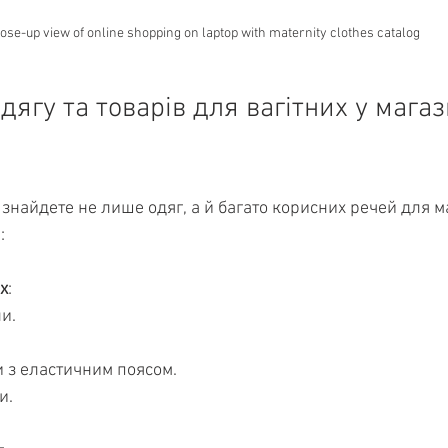
lose-up view of online shopping on laptop with maternity clothes catalog
ягу та товарів для вагітних у магаз
 знайдете не лише одяг, а й багато корисних речей для ма
:
х
:
и.
и з еластичним поясом.
и.