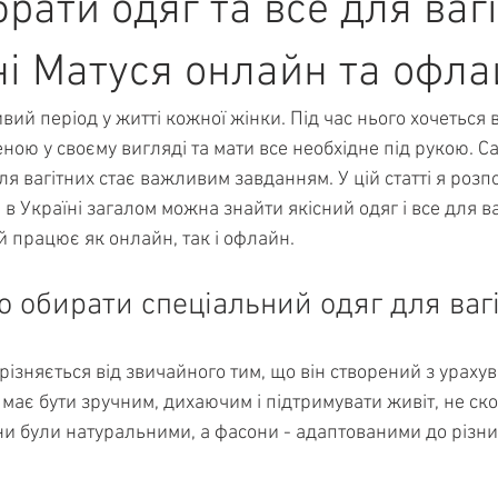
брати одяг та все для вагі
ні Матуся онлайн та офла
ивий період у житті кожної жінки. Під час нього хочеться 
ною у своєму вигляді та мати все необхідне під рукою. Са
ля вагітних стає важливим завданням. У цій статті я розпо
 в Україні загалом можна знайти якісний одяг і все для ваг
ий працює як онлайн, так і офлайн.
 обирати спеціальний одяг для ваг
дрізняється від звичайного тим, що він створений з урахув
 має бути зручним, дихаючим і підтримувати живіт, не ско
и були натуральними, а фасони - адаптованими до різних