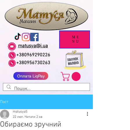
ME
NU
matusya@i.ua
+380969290226
+380956730263
Оплата LiqPay
Пост
matusya5
22 лют.
Читати 2 хв
Обираємо зручний