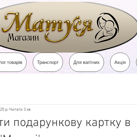
лог товарів
Транспорт
Для вагітних
Акція
25 р.
Читати 3 хв
ти подарункову картку в