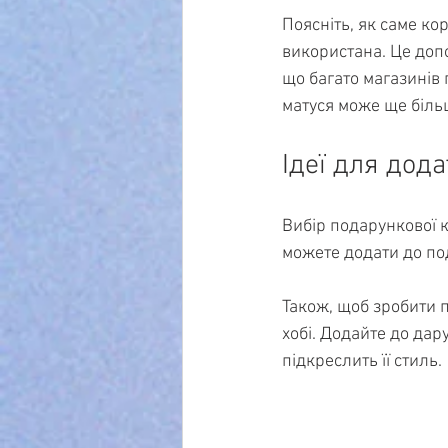
Поясніть, як саме ко
використана. Це доп
що багато магазинів 
матуся може ще біль
Ідеї для дод
Вибір подарункової 
можете додати до по
Також, щоб зробити п
хобі. Додайте до дар
підкреслить її стиль.