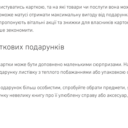
ристуватись карткою, та на які товари чи послуги вона мо
оможе матусі отримати максимальну вигоду від подарунка
пропонують вітальні акції та знижки для власників карток
ше зекономити.
аткових подарунків
картки може бути доповнено маленькими сюрпризами. Н
дарунку листівку з теплого побажаннями або упаковкою 
одарунок більш особистим, спробуйте обрати предмети, які
унку невелику книгу про її улюблену справу або аксесуар,