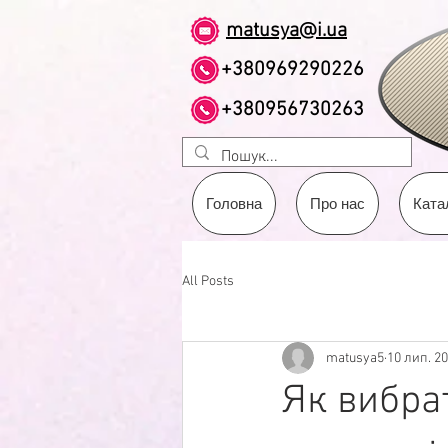
matusya@i.ua
+380969290226
+380956730263
Головна
Про нас
Ката
All Posts
matusya5
10 лип. 20
Як вибра