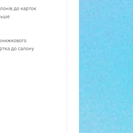
лонів до карток 
льше 
книжкового 
ртка до салону 