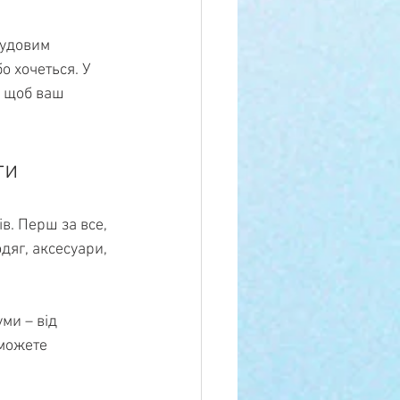
чудовим 
о хочеться. У 
, щоб ваш 
ти
в. Перш за все, 
дяг, аксесуари, 
ми – від 
можете 