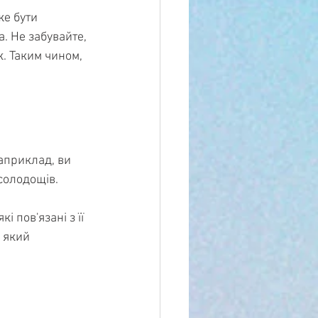
же бути 
. Не забувайте, 
. Таким чином, 
априклад, ви 
солодощів.
 пов'язані з її 
 який 