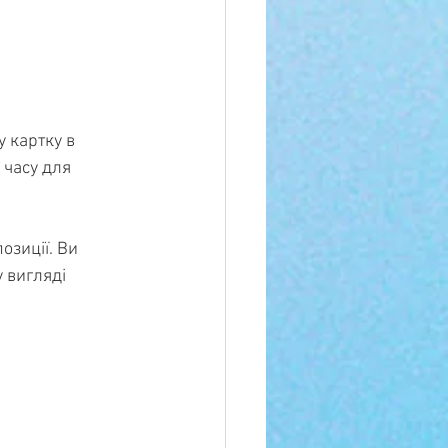
 картку в 
 часу для 
озиції. Ви 
 вигляді 