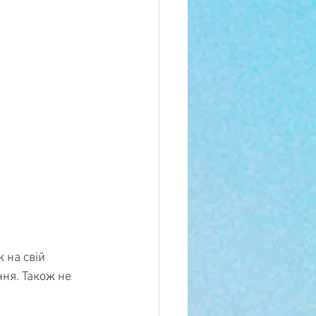
 на свій 
ня. Також не 