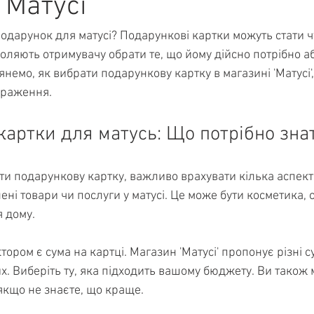
'Матусі'
одарунок для матусі? Подарункові картки можуть стати 
оляють отримувачу обрати те, що йому дійсно потрібно аб
янемо, як вибрати подарункову картку в магазині 'Матусі'
враження.
картки для матусь: Що потрібно зна
ти подарункову картку, важливо врахувати кілька аспекті
ені товари чи послуги у матусі. Це може бути косметика, о
я дому.
ром є сума на картці. Магазин 'Матусі' пропонує різні су
. Виберіть ту, яка підходить вашому бюджету. Ви також 
якщо не знаєте, що краще.