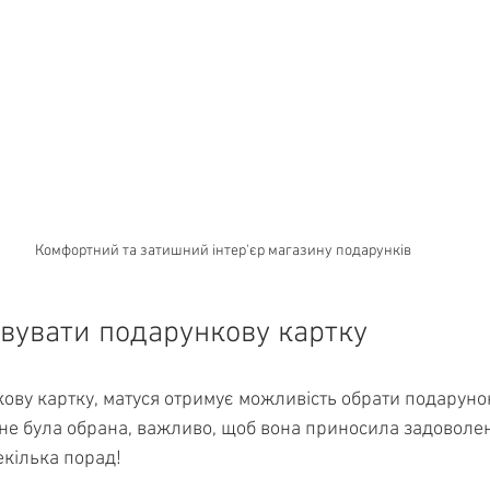
Комфортний та затишний інтер'єр магазину подарунків
вувати подарункову картку
ву картку, матуся отримує можливість обрати подарунок
 не була обрана, важливо, щоб вона приносила задоволен
екілька порад!