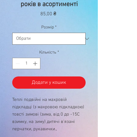
років в асортименті
Ціна
85,00 ₴
Розмір
*
Кількість
*
Додати у кошик
Теплі подвійні на махровій
підкладці (з махровою підкладкою)
товсті зимові (зима, від 0 до -15С
взимку, на зиму) дитячі в'язані
перчатки, рукавички.,