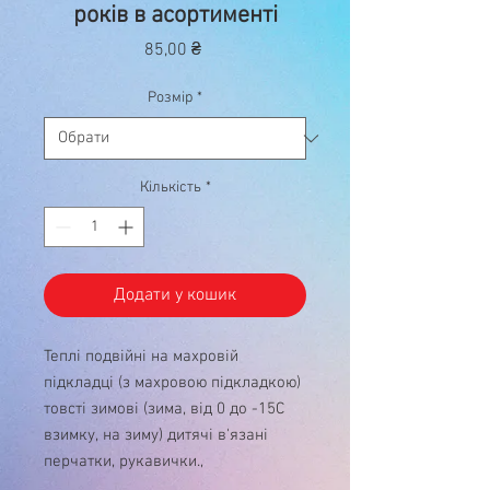
років в асортименті
Ціна
85,00 ₴
Розмір
*
Кількість
*
Додати у кошик
Теплі подвійні на махровій
підкладці (з махровою підкладкою)
товсті зимові (зима, від 0 до -15С
взимку, на зиму) дитячі в'язані
перчатки, рукавички.,