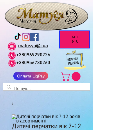
ME
NU
matusya@i.ua
+380969290226
+380956730263
Оплата LiqPay
Дитячі перчатки вік 7-12