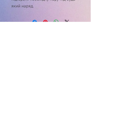
який наряд.
У зв'язку з нестабільністю курса $, ціну
на товар , будь ласка, уточнюйте!
Дякуємо за розуміння!
Інтернет-магазин
"Матуся"
+38(096) 929-02-26
пн.- нд. 9:00-21:00
matusya@i.ua
Вінницька обл.