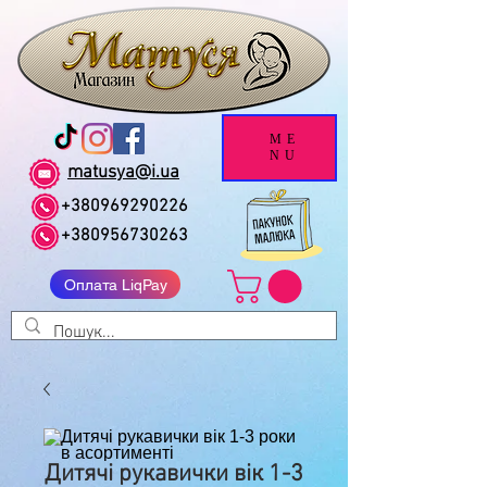
ME
NU
matusya@i.ua
+380969290226
+380956730263
Оплата LiqPay
Дитячі рукавички вік 1-3