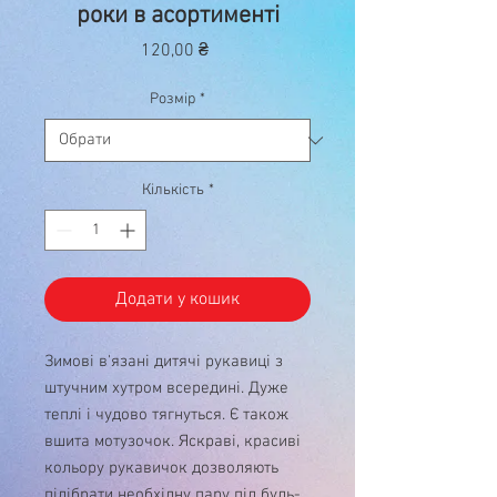
роки в асортименті
Ціна
120,00 ₴
Розмір
*
Кількість
*
Додати у кошик
Зимові в'язані дитячі рукавиці з
штучним хутром всередині. Дуже
теплі і чудово тягнуться. Є також
вшита мотузочок. Яскраві, красиві
кольору рукавичок дозволяють
підібрати необхідну пару під будь-