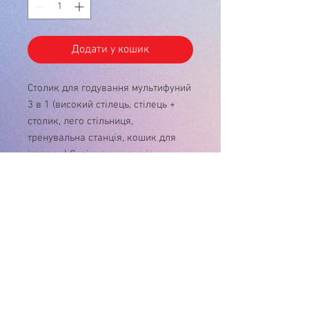
Додати у кошик
Столик для годування мультифуний
3 в 1 (високий стілець, стілець +
столик, лего стільниця,
тренувальна станція, кошик для
іграшок) Сидіння з екошкіри
У зв'язку з нестабільністю курса $, ціну
на товар , будь ласка, уточнюйте!
Дякуємо за розуміння!
Інтернет-магазин