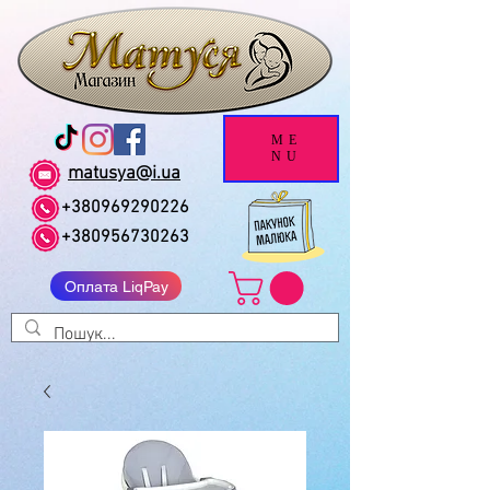
ME
NU
matusya@i.ua
+380969290226
+380956730263
Оплата LiqPay