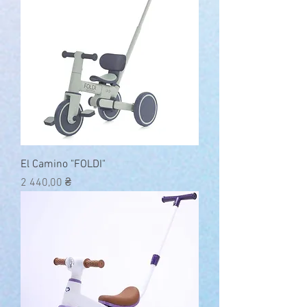
El Camino "FOLDI"
Ціна
2 440,00 ₴