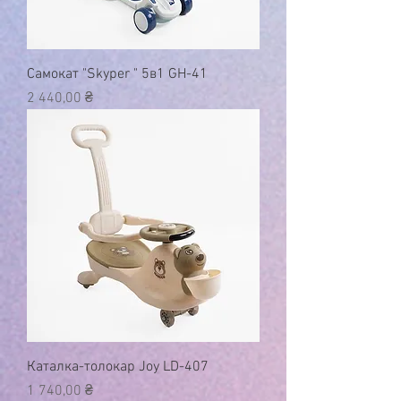
Самокат "Skyper " 5в1 GH-41
Ціна
2 440,00 ₴
Каталка-толокар Joy LD-407
Ціна
1 740,00 ₴