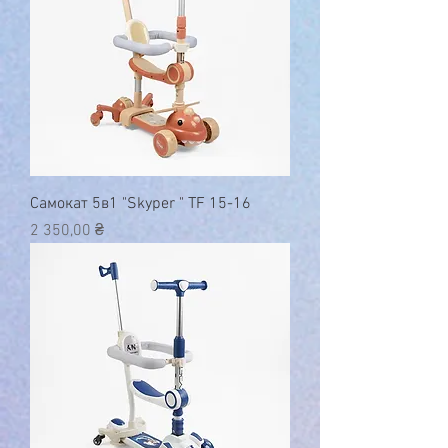
Самокат 5в1 "Skyper " TF 15-16
Ціна
2 350,00 ₴