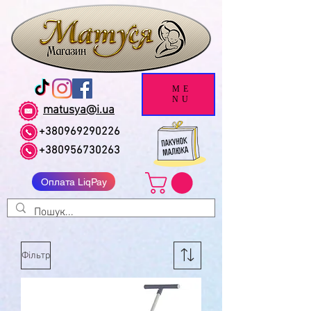
ME
NU
matusya@i.ua
+380969290226
+380956730263
Оплата LiqPay
Фільтр