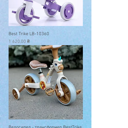
Best Trike LB-10360
Ціна
1 620,00 ₴
Велосипед - трансформер BestTrike