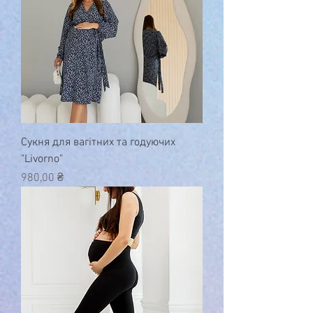
Сукня для вагітних та годуючих
"Livorno"
Ціна
980,00 ₴