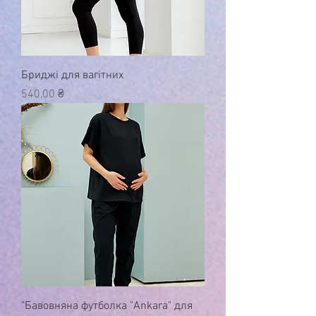
Бриджі для вагітних
Ціна
540,00 ₴
"Бавовняна футболка "Ankara" для