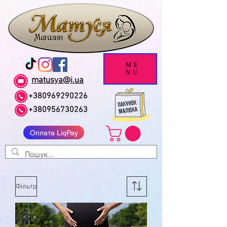
ME
NU
matusya@i.ua
+380969290226
+380956730263
Оплата LiqPay
Фільтр