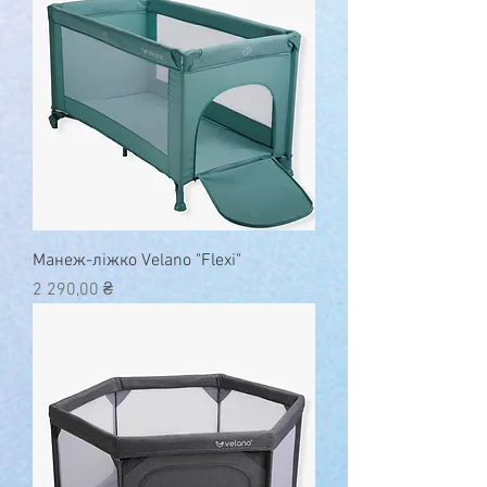
Манеж-ліжко Velano "Flexi"
Ціна
2 290,00 ₴