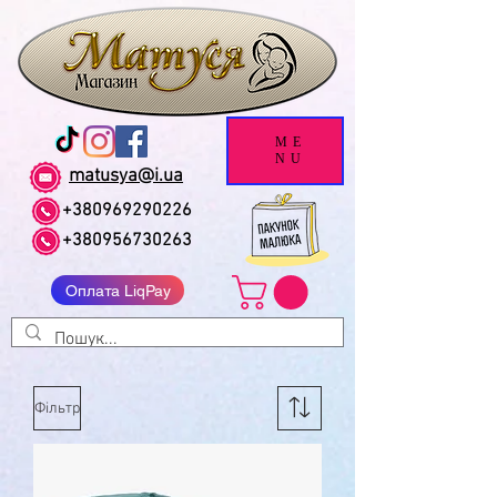
ME
NU
matusya@i.ua
+380969290226
+380956730263
Оплата LiqPay
Фільтр