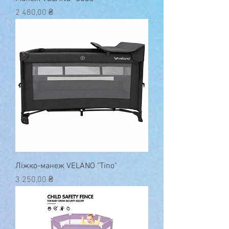
Ціна
2 480,00 ₴
Ліжко-манеж VELANO "Tino"
Ціна
3 250,00 ₴