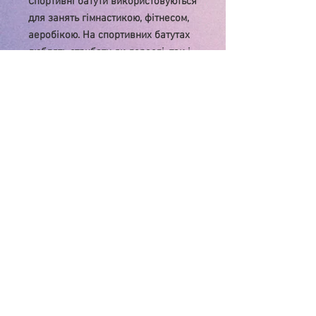
Спортивні батути використовуються
для занять гімнастикою, фітнесом,
аеробікою. На спортивних батутах
люблять стрибати як дорослі, так і
діти, і достатньо 15 хвилин в день,
щоб тримати м'язи в тонусі і
виконати кардіо тренування.
Стрибки протягом 5-7 хвилин
відповідають пробіжці 1 км.
У зв'язку з нестабільністю курса $, ціну
на товар , будь ласка, уточнюйте!
Дякуємо за розуміння!
Інтернет-магазин
"Матуся"