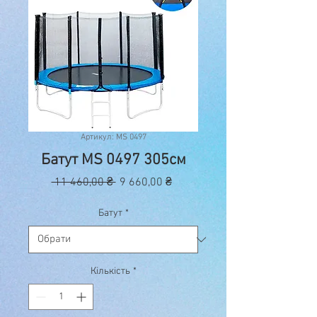
Артикул: MS 0497
Батут MS 0497 305см
Звичайна
За
 11 460,00 ₴ 
9 660,00 ₴
ціна
розпродажем
Батут
*
Кількість
*