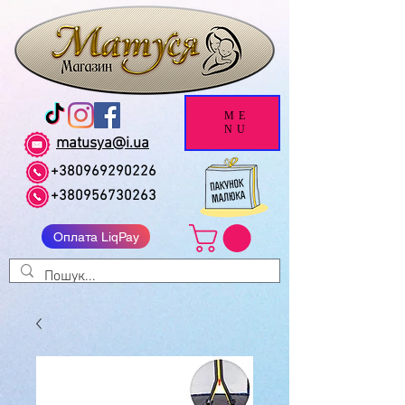
ME
NU
matusya@i.ua
+380969290226
+380956730263
Оплата LiqPay