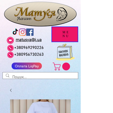
ME
NU
matusya@i.ua
+380969290226
+380956730263
Оплата LiqPay