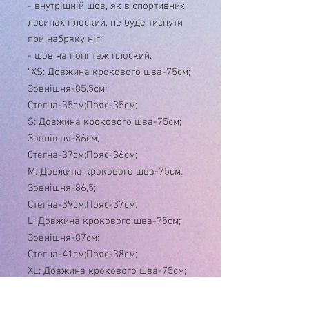
- внутрішній шов, як в спортивних
лосинах плоский, не буде тиснути
при набряку ніг;
- шов на попі теж плоский.
"XS: Довжина крокового шва-75см;
Зовнішня-85,5см;
Стегна-35см;Пояс-35см;
S: Довжина крокового шва-75см;
Зовнішня-86см;
Стегна-37см;Пояс-36см;
M: Довжина крокового шва-75см;
Зовнішня-86,5;
Стегна-39см;Пояс-37см;
L: Довжина крокового шва-75см;
Зовнішня-87см;
Стегна-41см;Пояс-38см;
XL: Довжина крокового шва-75см;
Зовнішня-87,5м;
Стегна-43см;Пояс-40см;