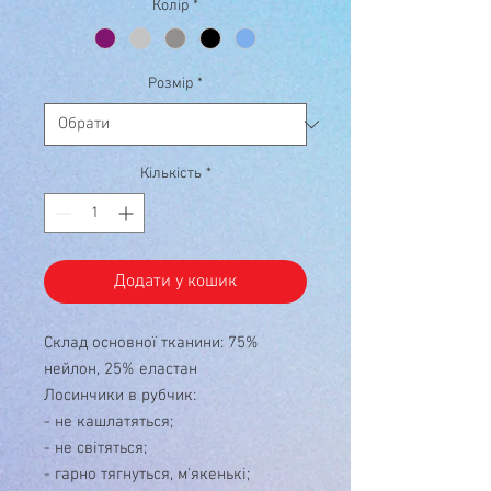
Колір
*
Розмір
*
Кількість
*
Додати у кошик
Склад основної тканини: 75%
нейлон, 25% еластан
Лосинчики в рубчик:
- не кашлатяться;
- не світяться;
- гарно тягнуться, м'якенькі;