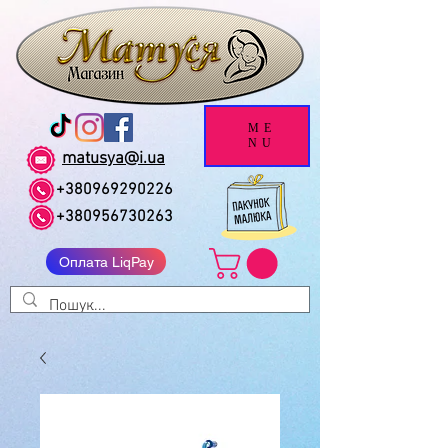
ME
NU
matusya@i.ua
+380969290226
+380956730263
Оплата LiqPay