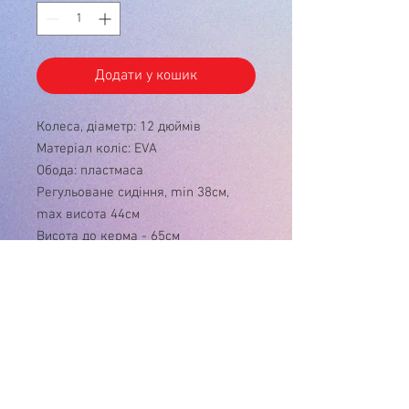
Додати у кошик
Колеса, діаметр: 12 дюймів
Матеріал коліс: EVA
Обода: пластмаса
Регульоване сидіння, min 38см,
max висота 44см
Висота до керма - 65см
Вага: 1,9 кг
У зв'язку з нестабільністю курса $, ціну
на товар , будь ласка, уточнюйте!
Дякуємо за розуміння!