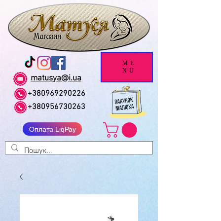
ME
NU
matusya@i.ua
+380969290226
+380956730263
Оплата LiqPay