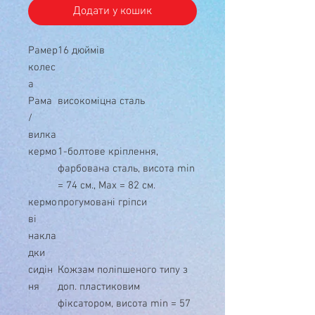
Додати у кошик
Рамер
16 дюймів
колес
а
Рама
високоміцна сталь
/
вилка
кермо
1-болтове кріплення,
фарбована сталь, висота min
= 74 см., Max = 82 см.
кермо
прогумовані гріпси
ві
накла
дки
сидін
Кожзам поліпшеного типу з
ня
доп. пластиковим
фіксатором, висота min = 57