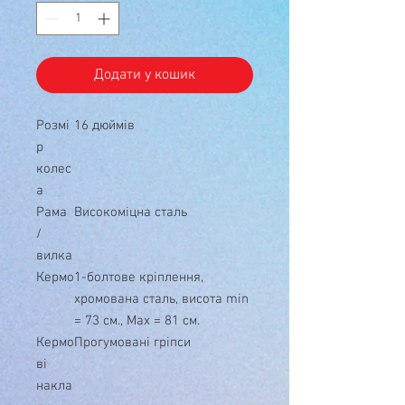
Додати у кошик
Розмі
16 дюймів
р
колес
а
Рама
Високоміцна сталь
/
вилка
Кермо
1-болтове кріплення,
хромована сталь, висота min
= 73 см., Max = 81 см.
Кермо
Прогумовані гріпси
ві
накла