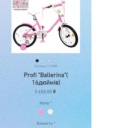
Артикул: Y1685
Profi "Ballerina"(
16дюймів)
Ціна
3 650,00 ₴
Колір
*
Кількість
*