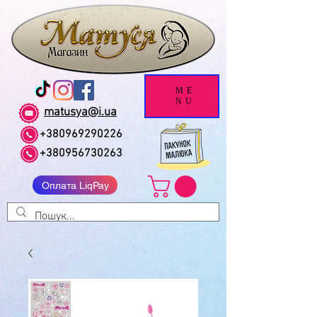
ME
NU
matusya@i.ua
+380969290226
+380956730263
Оплата LiqPay