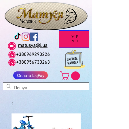
ME
NU
matusya@i.ua
+380969290226
+380956730263
Оплата LiqPay