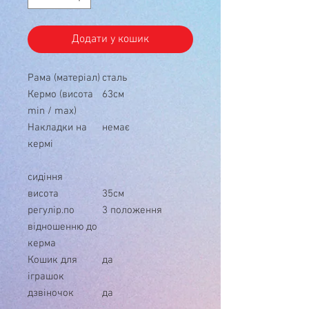
Додати у кошик
Рама (матеріал)
сталь
Кермо (висота
63см
min / max)
Накладки на
немає
кермі
сидіння
висота
35см
регулір.по
3 положення
відношенню до
керма
Кошик для
да
іграшок
дзвіночок
да