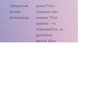
Габаритний
дліна77см c
розмір
кошиком, без
велосипеда
кошика 72см
ширина - по
колесам47см, по
рулю45см
висота 65см
вага
3,3кг
велосипеда
Розмір коліс:
переднє
25см
задні
20см
матеріал коліс
EVA
У зв'язку з нестабільністю курса $, ціну