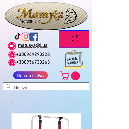
ME
NU
matusya@i.ua
+380969290226
+380956730263
Оплата LiqPay