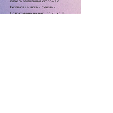
качель обладнана огорожею
безпеки і м'якими ручками.
Розрахована на вагу до 20 кг. В
розкладеному вигляді від ніжки до
ніжки 110 см, від сидіння до
верхньої точки качельки 70
см Виготовляється в різних
кольорах.
У зв'язку з нестабільністю курса $, ціну
на товар , будь ласка, уточнюйте!
Дякуємо за розуміння!
Інтернет-магазин
"Матуся"
+38(096) 929-02-26