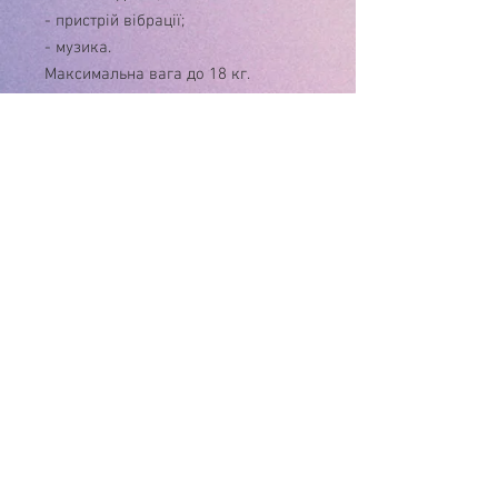
- пристрій вібрації;
- музика.
Максимальна вага до 18 кг.
Працює від батареї 1.5V «D» (LR20)
не входить в комплект.
* Характеристики та комплектація
товару можуть змінюватися
виробником без повідомлення
У зв'язку з нестабільністю курса $, ціну
на товар , будь ласка, уточнюйте!
Дякуємо за розуміння!
Інтернет-магазин