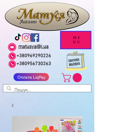
ME
NU
matusya@i.ua
+380969290226
+380956730263
Оплата LiqPay