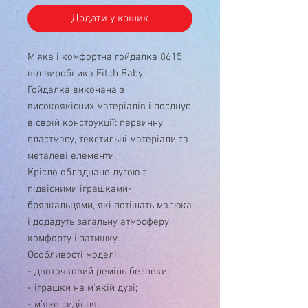
Додати у кошик
М'яка і комфортна гойдалка 8615
від виробника Fitch Baby.
Гойдалка виконана з
високоякісних матеріалів і поєднує
в своїй конструкції: первинну
пластмасу, текстильні матеріали та
металеві елементи.
Крісло обладнане дугою з
підвісними іграшками-
брязкальцями, які потішать малюка
і додадуть загальну атмосферу
комфорту і затишку.
Особливості моделі:
- двоточковий ремінь безпеки;
- іграшки на м'якій дузі;
- м'яке сидіння;