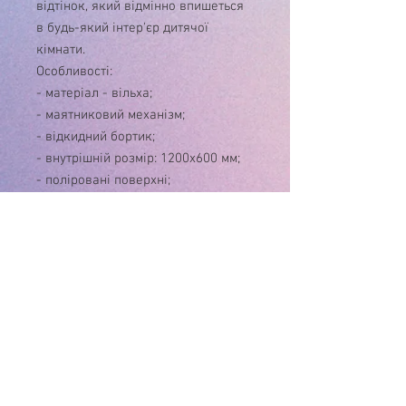
відтінок, який відмінно впишеться
в будь-який інтер'єр дитячої
кімнати.
Особливості:
- матеріал - вільха;
- маятниковий механізм;
- відкидний бортик;
- внутрішній розмір: 1200х600 мм;
- поліровані поверхні;
- просторе, але водночас
компактне ліжечко, що легко
вписується в будь-який інтер'єр.
Має комплектацію:
- маятниковий мехнізм(шарнір),
- відкидний бік,
- колір слонової кісти або білий.
Дно ліжечка-дерев'яні ламелі.