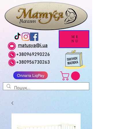
ME
NU
matusya@i.ua
+380969290226
+380956730263
Оплата LiqPay