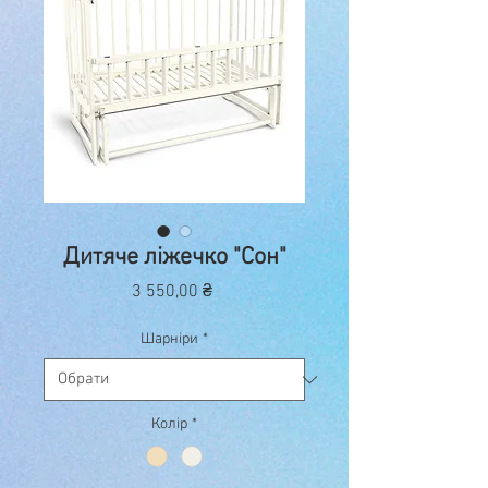
Дитяче ліжечко "Сон"
Ціна
3 550,00 ₴
Шарніри
*
Колір
*