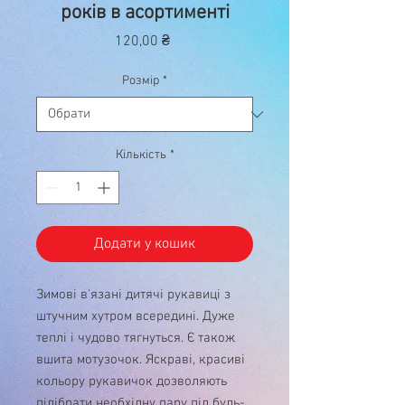
років в асортименті
Ціна
120,00 ₴
Розмір
*
Кількість
*
Додати у кошик
Зимові в'язані дитячі рукавиці з
штучним хутром всередині. Дуже
теплі і чудово тягнуться. Є також
вшита мотузочок. Яскраві, красиві
кольору рукавичок дозволяють
підібрати необхідну пару під будь-