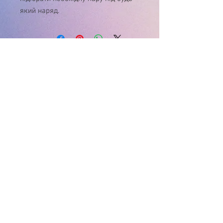
який наряд.
У зв'язку з нестабільністю курса $, ціну
на товар , будь ласка, уточнюйте!
Дякуємо за розуміння!
Інтернет-магазин
"Матуся"
+38(096) 929-02-26
пн.- нд. 9:00-21:00
matusya@i.ua
Вінницька обл.