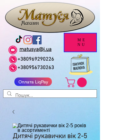
ME
NU
matusya@i.ua
+380969290226
+380956730263
Оплата LiqPay
Дитячі рукавички вік 2-5