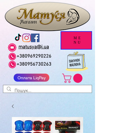
ME
NU
matusya@i.ua
+380969290226
+380956730263
Оплата LiqPay