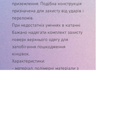
приземлення. Подібна конструкція
призначена для захисту від ударів і
переломів.
При недостатніх уміннях в катанні
бажано надягати комплект захисту
поверх верхнього одягу для
запобігання пошкодження
кінцівок.
Характеристики:
- матеріал: полімерні матеріали з
м'якою підкладкою і жорсткими
пластинами, панчіх і стяжки з
еластичного матеріалу, з липучкою;
- розмір: регульований.
Комплектація:
- 1 пара наколінників;
- 1 пара налокітники;
- 1 пара захисту на зап'ясті.