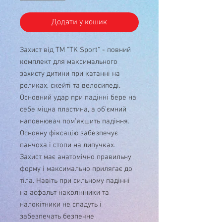
Додати у кошик
Захист від ТМ "TK Sport" - повний
комплект для максимального
захисту дитини при катанні на
роликах, скейті та велосипеді.
Основний удар при падінні бере на
себе міцна пластина, а об'ємний
наповнювач пом'якшить падіння.
Основну фіксацію забезпечує
панчоха і стопи на липучках.
Захист має анатомічно правильну
форму і максимально прилягає до
тіла. Навіть при сильному падінні
на асфальт наколінники та
налокітники не спадуть і
забезпечать безпечне