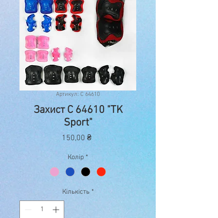
Артикул: C 64610
Захист C 64610 "TK
Sport"
Ціна
150,00 ₴
Колір
*
Кількість
*