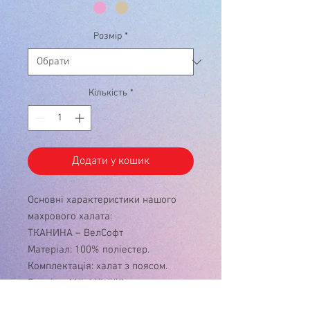
Розмір
*
Кількість
*
Додати у кошик
Основні характеристики нашого
махрового халата:
ТКАНИНА – ВелСофт
Матеріал: 100% поліестер.
Комплектація: халат з поясом.
Розміри: M/L i XL/XXL
Колір: однотонний.