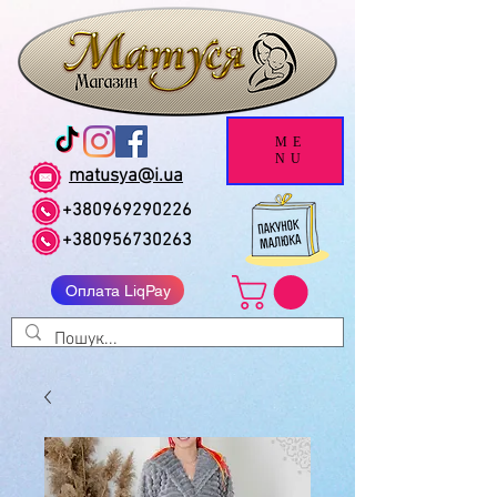
ME
NU
matusya@i.ua
+380969290226
+380956730263
Оплата LiqPay