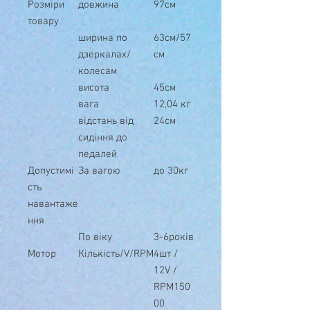
Розміри
довжина
97см
товару
ширина по
63см/57
дзеркалах/
см
колесам
висота
45см
вага
12,04 кг
відстань від
24см
сидіння до
педалей
Допустимі
За вагою
до 30кг
сть
навантаже
ння
По віку
3-6років
Мотор
Кількість/V/RPM
4шт /
12V /
RPM150
00