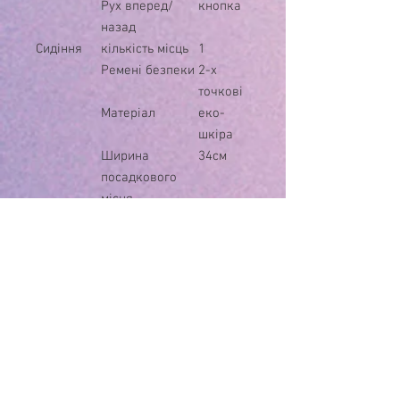
Рух вперед/
кнопка
назад
Сидіння
кількість місць
1
Ремені безпеки
2-х
точкові
Матеріал
еко-
шкіра
Ширина
34см
посадкового
місця
Колеса
Матеріал
EVA
Розмір передніх
23см /
коліс/дисків
17см
Розмір задніх
23см /
коліс/дисків
17см
Простий монтаж
-
Корпус
Матеріал
Пластик
Дах
-
Амортизат
Передні
+