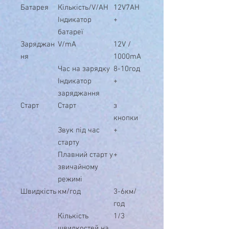
Батарея
Кількість/V/AH
12V7AH
Індикатор
+
батареї
Заряджан
V/mA
12V /
ня
1000mA
Час на зарядку
8-10год
Індикатор
+
заряджання
Старт
Старт
з
кнопки
Звук під час
+
старту
Плавний старт у
+
звичайному
режимі
Швидкість
км/год
3-6км/
год
Кількість
1/3
швидкостей на