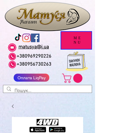
ME
NU
matusya@i.ua
+380969290226
+380956730263
Оплата LiqPay