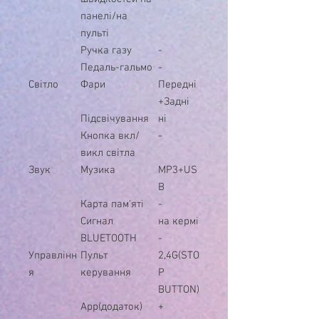
панелі/на
пульті
Ручка газу
-
Педаль-гальмо
-
Світло
Фари
Передні
+Задні
Підсвічування
ні
Кнопка вкл/
-
викл світла
Звук
Музика
MP3+US
B
Карта пам'яті
-
Сигнал
на кермі
BLUETOOTH
-
Управлінн
Пульт
2,4G(STO
я
керування
P
BUTTON)
App(додаток)
+