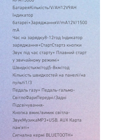
RPM15000
БатареяКількість/V/AH12V9AH
Індикатор
батареї+ЗаряджанняV/mA12V/1500
mA
Час на зарядку8-12год Індикатор
заряджання+СтартСтартз кнопки
Звук під час старту+ Плавний старт
у звичайному режимі+
Швидкістькм/год5-8км/год
Кількість швидкостей на панелі/на
пульті1/3
Педаль газу+ Педаль-гальмо-
СвітлоФариПередні/Задні
Підсвічування-
Кнопка вмик/вимик світла-
ЗвукМузикаMP3+USB, AUX Карта
пам'яті+
Сигнална кермі BLUETOOTH+