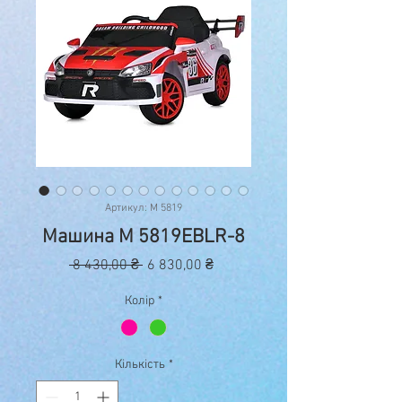
Артикул: M 5819
Машина M 5819EBLR-8
Звичайна
За
 8 430,00 ₴ 
6 830,00 ₴
ціна
розпродажем
Колір
*
Кількість
*