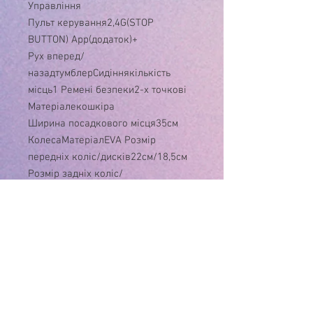
Управління
Пульт керування2,4G(STOP
BUTTON) App(додаток)+
Рух вперед/
назадтумблерСидіннякількість
місць1 Ремені безпеки2-х точкові
Матеріалекошкіра
Ширина посадкового місця35см
КолесаМатеріалEVA Розмір
передніх коліс/дисків22см/18,5см
Розмір задніх коліс/
дисків22см/18,5см
Простий монтаж+
КорпусМатеріалпластик Дах-
АмортизаториПередні- Задні+
Додаткові функціїДвері відчин.+
Демо-режим+ Бат.ручка-
Дод. Коліщатка- Кондиціонер-
Килимок-