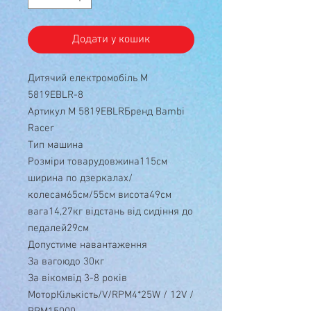
Додати у кошик
Дитячий електромобіль M
5819EBLR-8
Артикул M 5819EBLRБренд Bambi
Racer
Тип машина
Розміри товарудовжина115см
ширина по дзеркалах/
колесам65см/55см висота49см
вага14,27кг відстань від сидіння до
педалей29см
Допустиме навантаження
За вагоюдо 30кг
За вікомвід 3-8 років
МоторКількість/V/RPM4*25W / 12V /