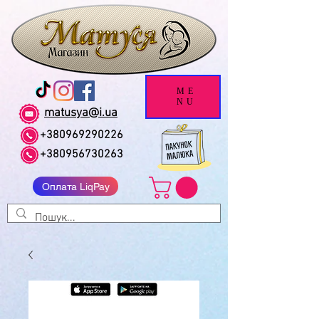
ME
NU
matusya@i.ua
+380969290226
+380956730263
Оплата LiqPay