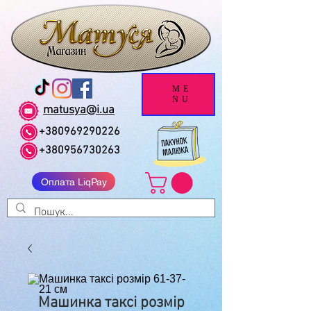
ME
NU
matusya@i.ua
+380969290226
+380956730263
Оплата LiqPay
Машинка таксі розмір