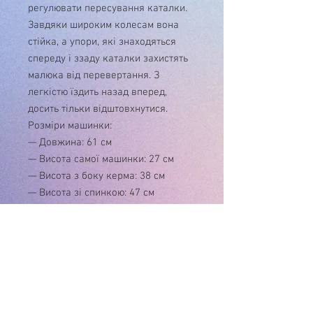
регулювати пересування каталки.
Завдяки широким колесам вона
стійка, а упори, які знаходяться
спереду і ззаду каталки захистять
малюка від перевертання. З
легкістю їздить назад вперед,
досить тільки відштовхнутися.
Розміри машинки:
— Довжина: 61 см
— Висота самої машинки: 27 см
— Висота з боку керма: 38 см
— Висота зі спинкою: 47 см
— Товщина: 30 см
Максимальна вага дитини 30 кг.
У зв'язку з нестабільністю курса $, ціну