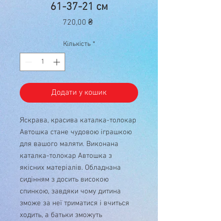
61-37-21 см
Ціна
720,00 ₴
Кількість
*
Додати у кошик
Яскрава, красива каталка-толокар
Автошка стане чудовою іграшкою
для вашого маляти. Виконана
каталка-толокар Автошка з
якісних матеріалів. Обладнана
сидінням з досить високою
спинкою, завдяки чому дитина
зможе за неї триматися і вчиться
ходить, а батьки зможуть