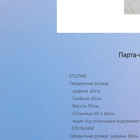
Парта-
СТОЛИК
Габаритний розмір:
- ширина 60см;
- Глибина 60см;
- Висота 52см;
- Стільниця 60 х 60см;
- ящик під стільницею відкриває
СТУЛЬЧИК
Габаритний розмір: ширина 30см, 