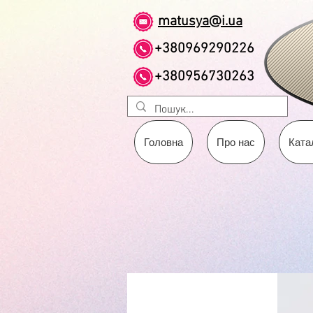
matusya@i.ua
+380969290226
+380956730263
Головна
Про нас
Ката