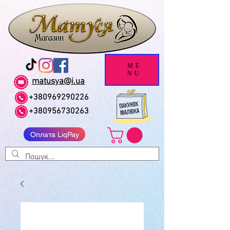
ME
NU
matusya@i.ua
+380969290226
+380956730263
Оплата LiqPay