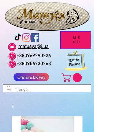
ME
NU
matusya@i.ua
+380969290226
+380956730263
Оплата LiqPay