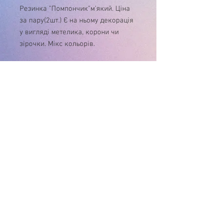
Резинка "Помпончик"м'який. Ціна
за пару(2шт.) Є на ньому декорація
у вигляді метелика, корони чи
зірочки. Мікс кольорів.
У зв'язку з нестабільністю курса $, ціну
на товар , будь ласка, уточнюйте!
Дякуємо за розуміння!
Інтернет-магазин
"Матуся"
+38(096) 929-02-26
пн.- нд. 9:00-21:00