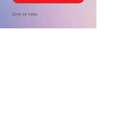
Ціна за пару.
У зв'язку з нестабільністю курса $, ціну
на товар , будь ласка, уточнюйте!
Дякуємо за розуміння!
Інтернет-магазин
"Матуся"
+38(096) 929-02-26
пн.- нд. 9:00-21:00
matusya@i.ua
Вінницька обл.