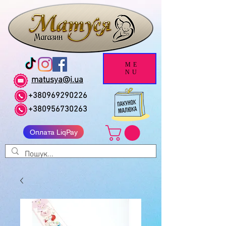
ME
NU
matusya@i.ua
+380969290226
+380956730263
Оплата LiqPay