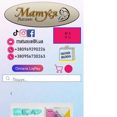
ME
NU
matusya@i.ua
+380969290226
+380956730263
Оплата LiqPay