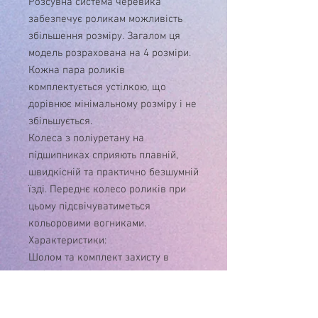
Розсувна система черевика
забезпечує роликам можливість
збільшення розміру. Загалом ця
модель розрахована на 4 розміри.
Кожна пара роликів
комплектується устілкою, що
дорівнює мінімальному розміру і не
збільшується.
Колеса з поліуретану на
підшипниках сприяють плавній,
швидкісній та практично безшумній
їзді. Переднє колесо роликів при
цьому підсвічуватиметься
кольоровими вогниками.
Характеристики:
Шолом та комплект захисту в
наборі!
• Черевик – комбінований;
• Фіксація ноги - ремінь, бакля,