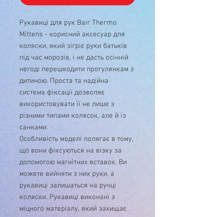
Рукавиці для рук Bair Thermo
Mittens - корисний аксесуар для
коляски, який зігріє руки батьків
під час морозів, і не дасть осінній
негоді перешкодити прогулянкам з
дитиною. Проста та надійна
система фіксації дозволяє
використовувати її не лише з
різними типами колясок, але й із
санками.
Особливість моделі полягає в тому,
що вони фіксуються на візку за
допомогою магнітних вставок. Ви
можете вийняти з них руки, а
рукавиці залишаться на ручці
коляски. Рукавиці виконані з
міцного матеріалу, який захищає