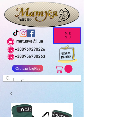
ME
NU
matusya@i.ua
+380969290226
+380956730263
Оплата LiqPay