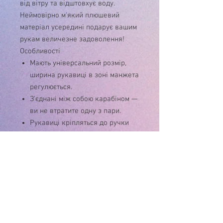
від вітру та відштовхує воду.
Неймовірно м'який плюшевий
матеріал усередині подарує вашим
рукам величезне задоволення!
Особливості
Мають універсальний розмір,
ширина рукавиці в зоні манжета
регулюється.
З'єднані між собою карабіном —
ви не втратите одну з пари.
Рукавиці кріпляться до ручки
коляски або санок за
допомогою надійних і міцних
магнітів.
Прати в пральну машину при 30
°C.
Розмір виробу (ДхШ): 29х15 см.
Детальніше: https://babyup.com.ua/
ua/p1661847963-rukavitsy-bair-