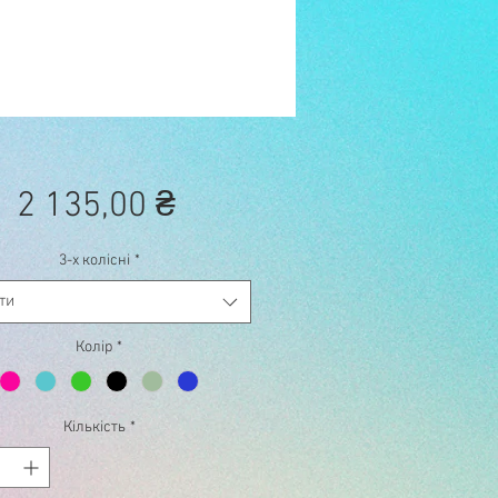
Ціна
2 135,00 ₴
3-х колісні
*
ти
Колір
*
Кількість
*