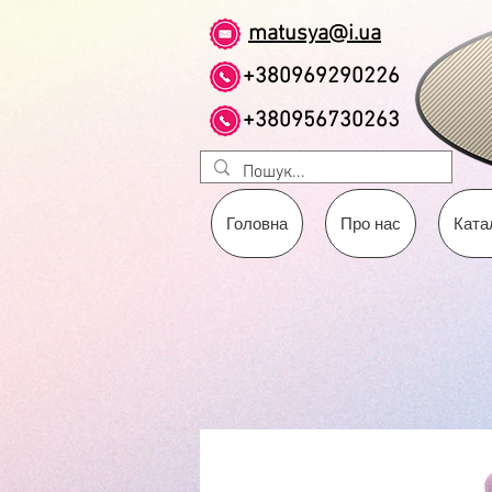
matusya@i.ua
+380969290226
+380956730263
Головна
Про нас
Ката