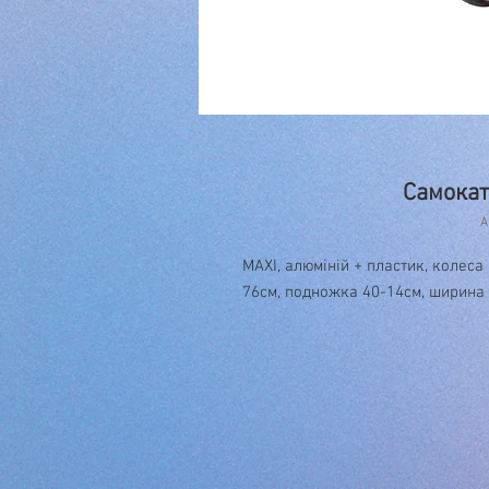
Самокат
А
MAXI, алюміній + пластик, колеса 
76см, подножка 40-14см, ширина 