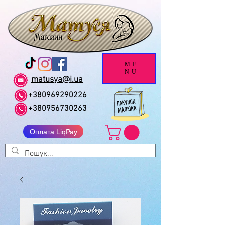
ME
NU
matusya@i.ua
+380969290226
+380956730263
Оплата LiqPay