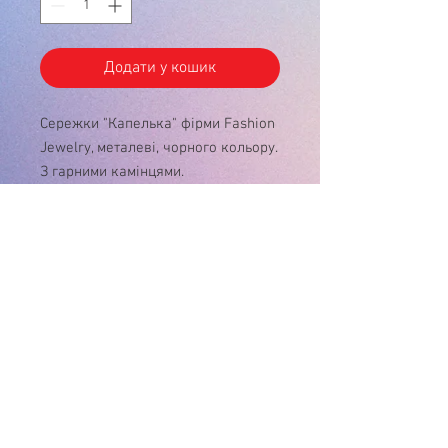
Додати у кошик
Сережки "Капелька" фірми Fashion
Jewelry, металеві, чорного кольору.
З гарними камінцями.
У зв'язку з нестабільністю курса $, ціну
на товар , будь ласка, уточнюйте!
Дякуємо за розуміння!
Інтернет-магазин
"Матуся"
+38(096) 929-02-26