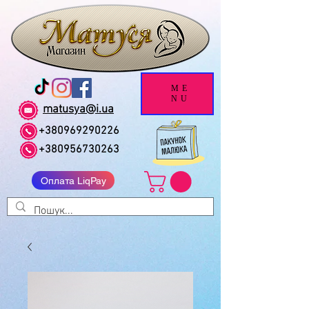
ME
NU
matusya@i.ua
+380969290226
+380956730263
Оплата LiqPay