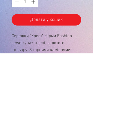
Додати у кошик
Сережки "Хрест" фірми Fashion
Jewelry, металеві, золотого
кольору. З гарними камінцями.
У зв'язку з нестабільністю курса $, ціну
на товар , будь ласка, уточнюйте!
Дякуємо за розуміння!
Інтернет-магазин
"Матуся"
+38(096) 929-02-26