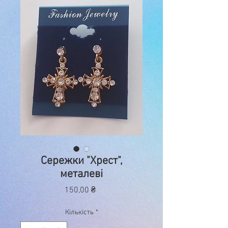
Сережки "Хрест",
металеві
Ціна
150,00 ₴
Кількість
*