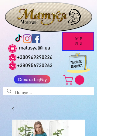
ME
NU
matusya@i.ua
+380969290226
+380956730263
Оплата LiqPay