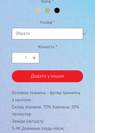
Колір
*
Розмір
*
Кількість
*
Додати у кошик
Основна тканина - футер тринитка
з начісом
Склад тканини: 70% бавовна, 30%
поліестер
Заміри світшоту:
S-М: Довжина ззаду-66см;