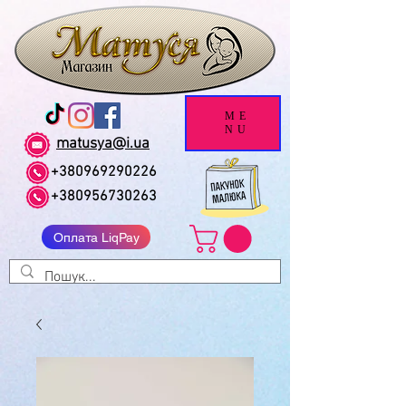
ME
NU
matusya@i.ua
+380969290226
+380956730263
Оплата LiqPay