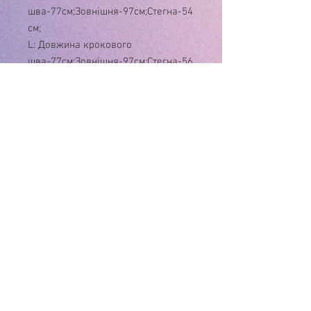
шва-77см;Зовнішня-97см;Стегна-54
см;
L: Довжина крокового
шва-77см;Зовнішня-97см;Стегна-56
см;
XL: Довжина крокового
шва-77см;Зовнішня-97см;Стегна-58
см;
XXL: Довжина крокового
шва-77см;Зовнішня-98см;Стегна-60
см;
3XL: Довжина крокового
шва-77см;Зовнішня-99см;Стегна-62
см;
4XL: Довжина крокового
шва-77см;Зовнішня-100см;Стегна-6
4см;