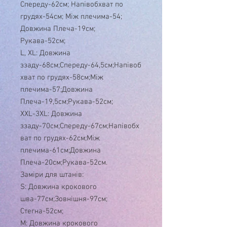
Спереду-62см; Напівобхват по
грудях-54см; Між плечима-54;
Довжина Плеча-19см;
Рукава-52см;
L, XL: Довжина
ззаду-68см;Спереду-64,5см;Напівоб
хват по грудях-58см;Між
плечима-57;Довжина
Плеча-19,5см;Рукава-52см;
XXL-3XL: Довжина
ззаду-70см;Спереду-67см;Напівобх
ват по грудях-62см;Між
плечима-61см;Довжина
Плеча-20см;Рукава-52см.
Заміри для штанів:
S: Довжина крокового
шва-77см;Зовнішня-97см;
Стегна-52см;
M: Довжина крокового