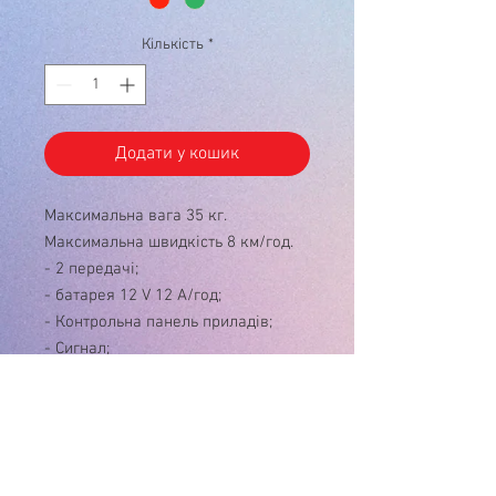
Кількість
*
Додати у кошик
Максимальна вага 35 кг.
Максимальна швидкість 8 км/год.
- 2 передачі;
- батарея 12 V 12 A/год;
- Контрольна панель приладів;
- Сигнал;
- Передні фари;
- Колеса з безшумним покриттям.