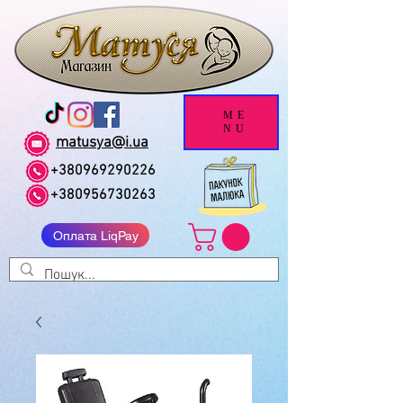
ME
NU
matusya@i.ua
+380969290226
+380956730263
Оплата LiqPay