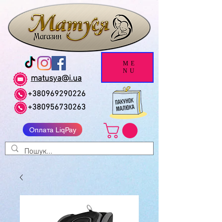
ME
NU
matusya@i.ua
+380969290226
+380956730263
Оплата LiqPay