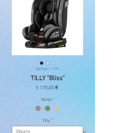
Артикул: T-535
ТILLY "Bliss"
Ціна
5 170,00 ₴
Колір
*
Tilly
*