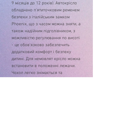
9 місяців до 12 років). Автокрісло
обладнано п'ятиточковим ременем
безпеки з італійським замком
Phoenix, що з часом можна зняти, а
також надійним підголівником, з
можливістю регулювання по висоті
- це обов'язково забезпечить
додатковий комфорт і безпеку
дитині. Для немовлят крісло можна
встановити в положенні лежачи.
Чохол легко знімається та
очищується. Додаткові
характеристики система обертання
на 360 градусів спинка має 3
положення відкидання для GR1
надійний жорсткий пластиковий
каркас крісла м'який анатомічний
вкладиш відповідає стандарту ECE
R44 / 04 Розміри ящика - 46*46*88