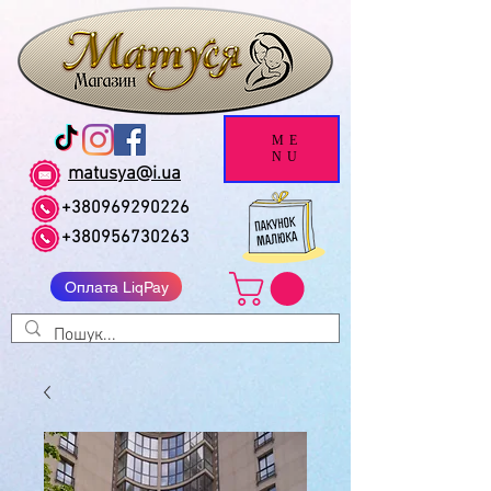
ME
NU
matusya@i.ua
+380969290226
+380956730263
Оплата LiqPay