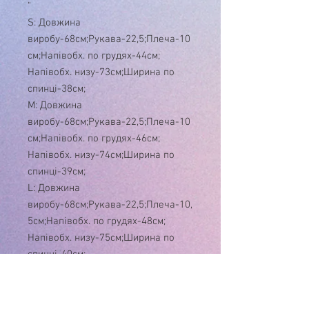
"
S: Довжина
виробу-68см;Рукава-22,5;Плеча-10
см;Напівобх. по грудях-44см;
Напівобх. низу-73см;Ширина по
спинці-38см;
M: Довжина
виробу-68см;Рукава-22,5;Плеча-10
см;Напівобх. по грудях-46см;
Напівобх. низу-74см;Ширина по
спинці-39см;
L: Довжина
виробу-68см;Рукава-22,5;Плеча-10,
5см;Напівобх. по грудях-48см;
Напівобх. низу-75см;Ширина по
спинці-40см;
XL: Довжина
виробу-68см;Рукава-22,5;Плеча-10,
5см;Напівобх. по грудях-50см;