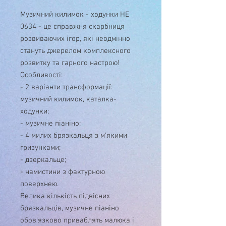
Музичний килимок - ходунки HE
0634 - це справжня скарбниця
розвиваючих ігор, які неодмінно
стануть джерелом комплексного
розвитку та гарного настрою!
Особливості:
- 2 варіанти трансформації:
музичний килимок, каталка-
ходунки;
- музичне піаніно;
- 4 милих брязкальця з м'якими
гризунками;
- дзеркальце;
- намистини з фактурною
поверхнею.
Велика кількість підвісних
брязкальців, музичне піаніно
обов'язково приваблять малюка і