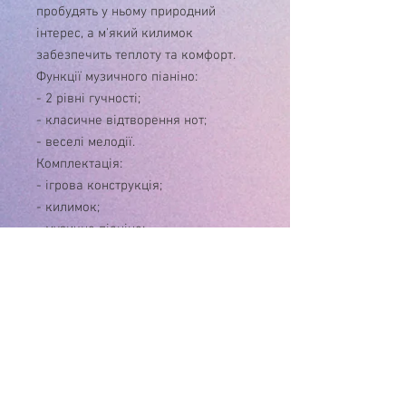
пробудять у ньому природний
інтерес, а м'який килимок
забезпечить теплоту та комфорт.
Функції музичного піаніно:
- 2 рівні гучності;
- класичне відтворення нот;
- веселі мелодії.
Комплектація:
- ігрова конструкція;
- килимок;
- музичне піаніно;
- 4 брязкальця;
- дзеркальце.
Піаніно працює від 3 батарейок
типу "АА" - в комплект не входять.
Килимок у зібраному вигляді –
78х52Х43 см.
Ходунки у зібраному вигляді –
52х49х43 см.