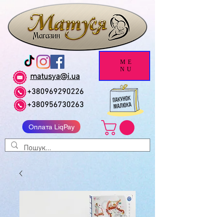
ME
NU
matusya@i.ua
+380969290226
+380956730263
Оплата LiqPay