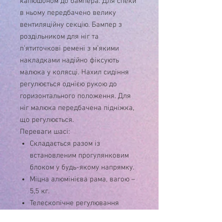
капюшоном до бампера. Для спеки
в ньому передбачено велику
вентиляційну секцію. Бампер з
роздільником для ніг та
п’ятиточкові ремені з м’якими
накладками надійно фіксують
малюка у колясці. Нахил сидіння
регулюється однією рукою до
горизонтального положення. Для
ніг малюка передбачена підніжка,
що регулюється.
Переваги шасі:
Складається разом із
встановленим прогулянковим
блоком у будь-якому напрямку.
Міцна алюмінієва рама, вагою –
5,5 кг.
Телескопічне регулювання
висоти батьківської ручки.