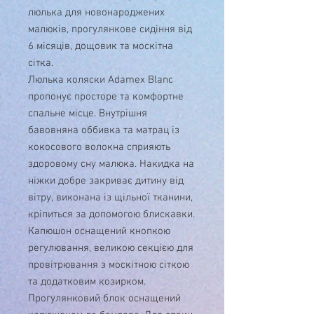
люлька для новонароджених
малюків, прогулянкове сидіння від
6 місяців, дощовик та москітна
сітка.
Люлька коляски Adamex Blanc
пропонує просторе та комфортне
спальне місце. Внутрішня
бавовняна оббивка та матрац із
кокосового волокна сприяють
здоровому сну малюка. Накидка на
ніжки добре закриває дитину від
вітру, виконана із щільної тканини,
кріпиться за допомогою блискавки.
Капюшон оснащений кнопкою
регулювання, великою секцією для
провітрювання з москітною сіткою
та додатковим козирком.
Прогулянковий блок оснащений