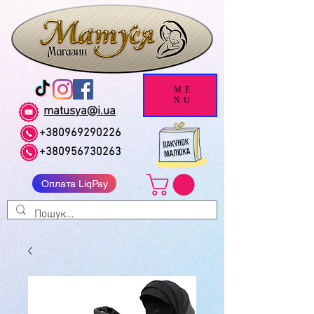
ME
NU
matusya@i.ua
+380969290226
+380956730263
Оплата LiqPay