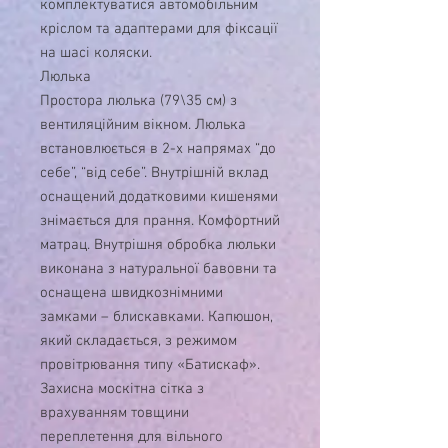
комплектуватися автомобільним
кріслом та адаптерами для фіксації
на шасі коляски.
Люлька
Простора люлька (79\35 см) з
вентиляційним вікном. Люлька
встановлюється в 2-х напрямах “до
себе”, “від себе”. Внутрішній вклад
оснащений додатковими кишенями
знімається для прання. Комфортний
матрац. Внутрішня обробка люльки
виконана з натуральної бавовни та
оснащена швидкознімними
замками – блискавками. Капюшон,
який складається, з режимом
провітрювання типу «Батискаф».
Захисна москітна сітка з
врахуванням товщини
переплетення для вільного