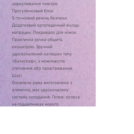
циркулювання повітря.
Прогулянковий блок
5-точковий ремінь безпеки.
Додатковий ортопедичний вклад-
матрацик. Покривало для ніжок.
Практична ручка обшита
екошкірою. Зручний
удосконалений капюшон типу
«Батискаф», з можливістю
утеплення або провітрювання.
Шасі
Оновлена рама виготовлена з
алюмінію, має удосконалену
систему складання. Гелеві колеса
на підшипниках нового
європейського дизайну. Передні
поворотні колеса з фіксацією.
Діаметр коліс: задні – 28 см,
передні – 23 см. Покращена