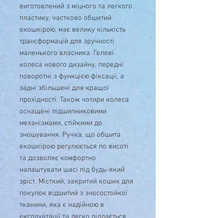
виготовлений з міцного та легкого
пластику, частково обшитий
екошкірою, має велику кількість
трансформацій для зручності
маленького власника. Гелеві
колеса нового дизайну, передні
поворотні з функцією фіксації, а
задні збільшені для кращої
прохідності. Також чотири колеса
оснащені підшипниковими
механізмами, стійкими до
зношування. Ручка, що обшита
екошкірою регулюється по висоті
та дозволяє комфортно
налаштувати шасі під будь-який
зріст. Місткий, закритий кошик для
покупок відшитий з зносостойкої
тканини, яка є надійною в
експлуатації та легко піддається