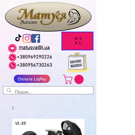
ME
NU
matusya@i.ua
+380969290226
+380956730263
Оплата LiqPay