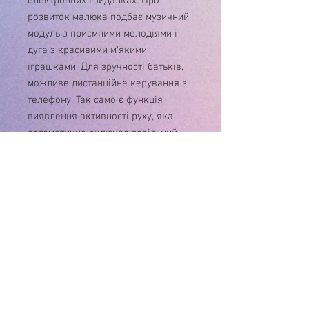
електронних гойдалках. Про
розвиток малюка подбає музичний
модуль з приємними мелодіями і
дуга з красивими м'якими
іграшками. Для зручності батьків,
можливе дистанційне керування з
телефону. Так само є функція
виявлення активності руху, яка
автоматично включає повільний
режим похитування гойдалки з
музикою на середній гучності.
Безпека забезпечать: стійка
конструкція з прогумованими
ніжками, надійні п'ятиточкові
ремені і обмежувач від сповзання
на столику.