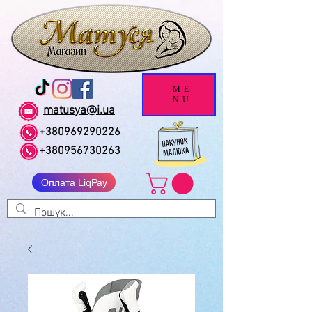
ME
NU
matusya@i.ua
+380969290226
+380956730263
Оплата LiqPay