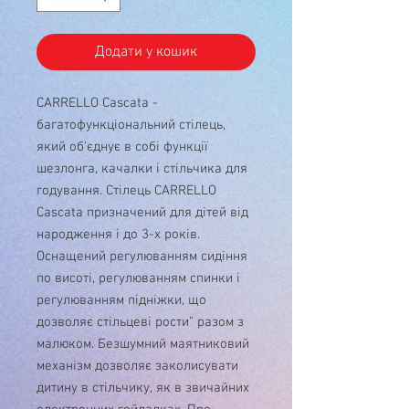
Додати у кошик
CARRELLO Cascata -
багатофункціональний стілець,
який об'єднує в собі функції
шезлонга, качалки і стільчика для
годування. Стілець CARRELLO
Cascata призначений для дітей від
народження і до 3-х років.
Оснащений регулюванням сидіння
по висоті, регулюванням спинки і
регулюванням підніжки, що
дозволяє стільцеві рости" разом з
малюком. Безшумний маятниковий
механізм дозволяє заколисувати
дитину в стільчику, як в звичайних