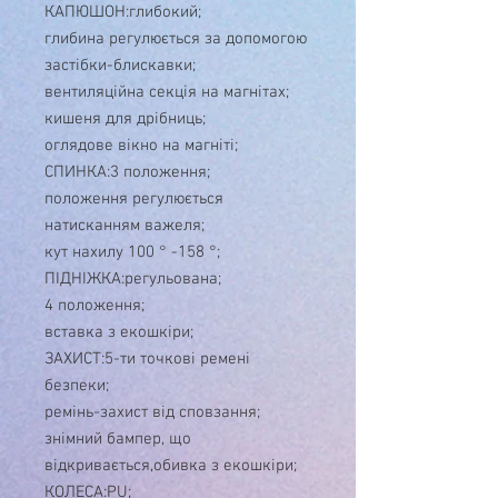
КАПЮШОН:глибокий;
глибина регулюється за допомогою
застібки-блискавки;
вентиляційна секція на магнітах;
кишеня для дрібниць;
оглядове вікно на магніті;
СПИНКА:3 положення;
положення регулюється
натисканням важеля;
кут нахилу 100 ° -158 °;
ПІДНІЖКА:регульована;
4 положення;
вставка з екошкіри;
ЗАХИСТ:5-ти точкові ремені
безпеки;
ремінь-захист від сповзання;
знімний бампер, що
відкривається,обивка з екошкіри;
КОЛЕСА:PU;