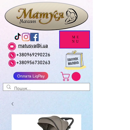
ME
NU
matusya@i.ua
+380969290226
+380956730263
Оплата LiqPay