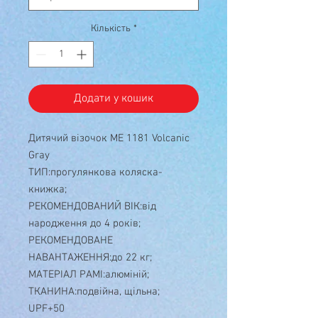
Кількість
*
Додати у кошик
Дитячий візочок ME 1181 Volcanic
Gray
ТИП:прогулянкова коляска-
книжка;
РЕКОМЕНДОВАНИЙ ВІК:від
народження до 4 років;
РЕКОМЕНДОВАНЕ
НАВАНТАЖЕННЯ:до 22 кг;
МАТЕРІАЛ РАМІ:алюміній;
ТКАНИНА:подвійна, щільна;
UPF+50