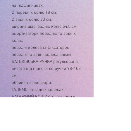
на підшипниках;
Ø передніх коліс 18 см;
Ø задніх коліс 23 см;
ширина шасі задніх коліс 54,5 см;
амортизатори передніх та задніх
коліс;
передні колеса із фіксатором;
передні та задні колеса знімні;
БАТЬКІВСЬКА РУЧКА:регульована;
висота від підлоги до ручки 98-108
см;
оббивка з екошкіри;
ГАЛЬМО:на задніх колесах;
БАГАЖНИЙ КОШИК:з доступом у
лежачому положенні;
витримує навантаження до 3 кг;
У КОМПЛЕКТІ:чохол на ніжки;
ДОДАТКОВО:складається текстилем