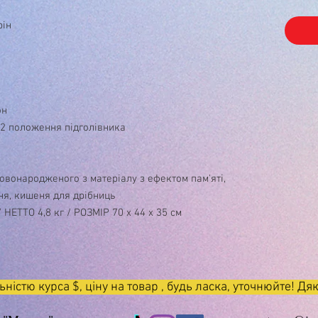
рін
он
, 2 положення підголівника
овонародженого з матеріалу з ефектом пам'яті,
ня, кишеня для дрібниць
/ НЕТТО 4,8 кг / РОЗМІР 70 х 44 х 35 см
льністю курса $, ціну на товар , будь ласка, уточнюйте! Д