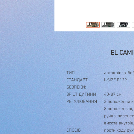
EL CAMI
ТИП
автокрісло-бе
СТАНДАРТ
i-SIZE R129
БЕЗПЕКИ:
ЗРІСТ ДИТИНИ
40-87 см
РЕГУЛЮВАННЯ
3 положення к
8 положень пі
ручка-перене
висота внутріш
СПОСІБ
проти ходу рух