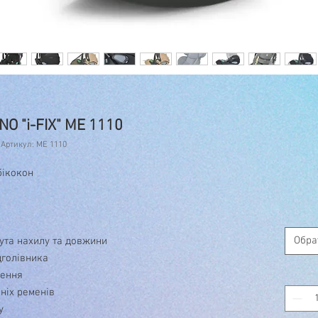
NO "i-FIX" ME 1110
Артикул: ME 1110
бікокон
Обра
ута нахилу та довжини
дголівника
сення
ніх ременів
у