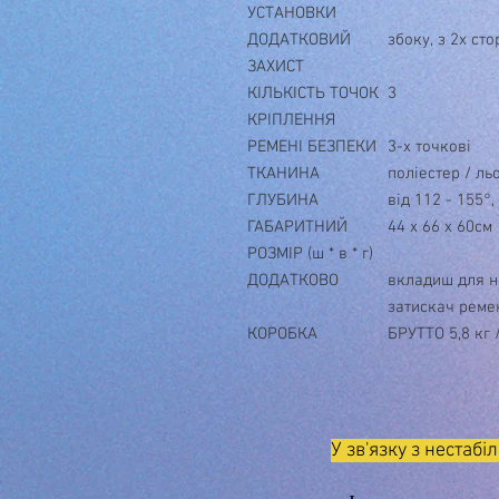
УСТАНОВКИ
ДОДАТКОВИЙ
збоку, з 2х сто
ЗАХИСТ
КІЛЬКІСТЬ ТОЧОК
3
КРІПЛЕННЯ
РЕМЕНІ БЕЗПЕКИ
3-х точкові
ТКАНИНА
поліестер / ль
ГЛУБИНА
від 112 - 155°
ГАБАРИТНИЙ
44 х 66 х 60см
РОЗМІР (ш * в * г)
ДОДАТКОВО
вкладиш для н
затискач реме
КОРОБКА
БРУТТО 5,8 кг 
У зв'язку з нестабі