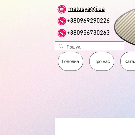
matusya@i.ua
+380969290226
+380956730263
Головна
Про нас
Ката