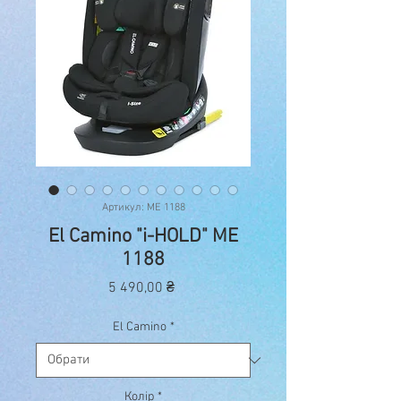
Артикул: ME 1188
El Camino "i-HOLD" ME
1188
Ціна
5 490,00 ₴
El Camino
*
Колір
*