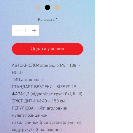
Кількість
*
Додати у кошик
АВТОКРІСЛОАвтокрісло ME 1188 I-
HOLD
ТИП:автокрісло
СТАНДАРТ БЕЗПЕКИ:i-SIZE R129
ФАЗА:1,2 (відповідає групі 0+I, II, III)
ЗРІСТ ДИТИНИ:40 – 150 см
РЕГУЛЮВАННЯ:підголовник,
мультипозиційний
нахил спинки (при встановленні по
ходу руху) - 3 положення