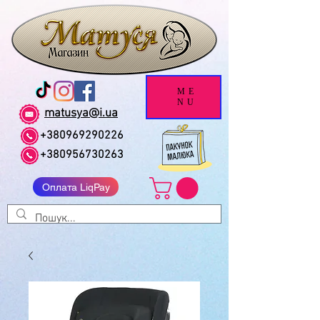
ME
NU
matusya@i.ua
+380969290226
+380956730263
Оплата LiqPay