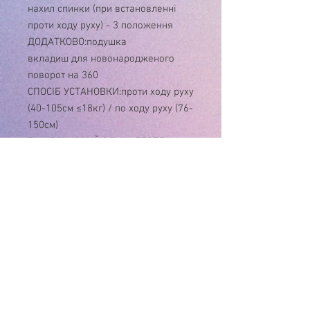
нахил спинки (при встановленні
проти ходу руху) - 3 положення
ДОДАТКОВО:подушка
вкладиш для новонародженого
поворот на 360
СПОСІБ УСТАНОВКИ:проти ходу руху
(40-105см ≤18кг) / по ходу руху (76-
150см)
5-ти ТОЧКОВИЙ РЕМІН БЕЗПЕКИ:є
ТКАНИНА:поліестер
СИСТЕМА КРІПЛЕННЯ:ISOFIX та Top
Tether
ГАБАРИТНИЙ РОЗМІР (ш * в * г):43
см х min 54 - max 75,5см х 45см
КОРОБКА:БРУТТО 13,06 кг / НЕТТО
11,37 кг / РОЗМІР 45,5 х 60 х 53 см