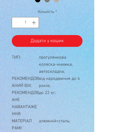
Кількість
*
Додати у кошик
ТИП:
прогулянкова
коляска-книжка,
автоскладна;
РЕКОМЕНДОВ
від народження до 4
АНИЙ ВІК:
років;
РЕКОМЕНДОВ
до 22 кг;
АНЕ
НАВАНТАЖЕ
ННЯ:
МАТЕРІАЛ
алюміній+сталь;
РАМІ: