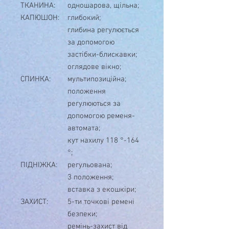
ТКАНИНА:
одношарова, щільна;
КАПЮШОН:
глибокий;
глибина регулюється
за допомогою
застібки-блискавки;
оглядове вікно;
СПИНКА:
мультипозиційна;
положення
регулюються за
допомогою ременя-
автомата;
кут нахилу 118 °-164
°;
ПІДНІЖКА:
регульована;
3 положення;
вставка з екошкіри;
ЗАХИСТ:
5-ти точкові ремені
безпеки;
ремінь-захист від