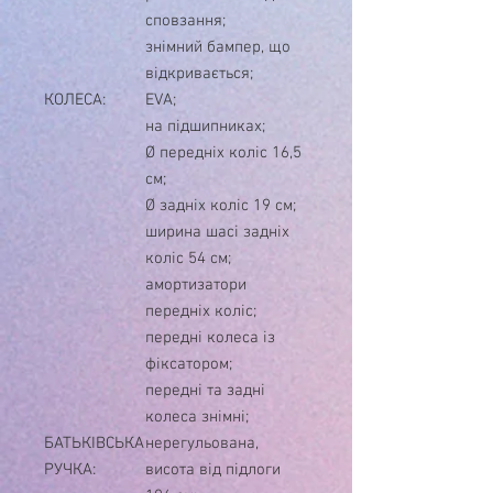
сповзання;
знімний бампер, що
відкривається;
КОЛЕСА:
EVA;
на підшипниках;
Ø передніх коліс 16,5
см;
Ø задніх коліс 19 см;
ширина шасі задніх
коліс 54 см;
амортизатори
передніх коліс;
передні колеса із
фіксатором;
передні та задні
колеса знімні;
БАТЬКІВСЬКА
нерегульована,
РУЧКА:
висота від підлоги