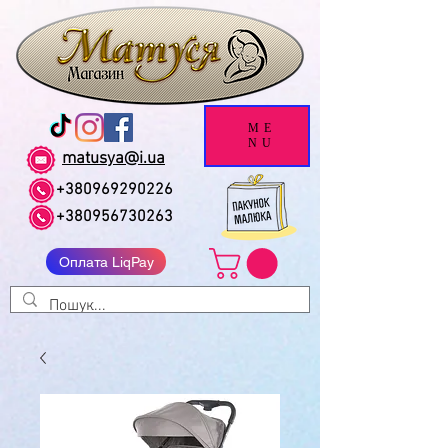
ME
NU
matusya@i.ua
+380969290226
+380956730263
Оплата LiqPay