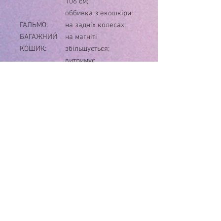
106 см;
оббивка з екошкіри;
ГАЛЬМО:
на задніх колесах;
БАГАЖНИЙ
на магніті
КОШИК:
збільшується;
витримує
навантаження до 3
кг;
з доступом у
лежачому положенні;
У
чохол на ніжки;
КОМПЛЕКТІ:
ДОДАТКОВО:
автоскладання;
РОЗМІР
у розкладеному
КОЛЯСКИ
вигляді: 85 * 54 * 110
(Д*Ш*В):
см;
у складеному вигляді:
70,5 * 54 * 34 см;
РОЗМІР
довжина 80 см /