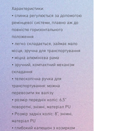
Характеристики:
• спинка регулюється за допомогою
ремінцевої системи, плавно аж до
повністю горизонтального
положення
• легко складається, займає мало
місця, зручна для транспортування
• міцна алюмінієва рама
• зручний, компактний механізм
складання
• телескопічна ручка для
транспортування: можна
перевозити як валізу
• розмір передніх коліс: 6,5”
поворотні, знімні, матеріал PU
• Розмір задніх коліс: 8”, знімні,
матеріал PU
• глибокий капюшон з козирком